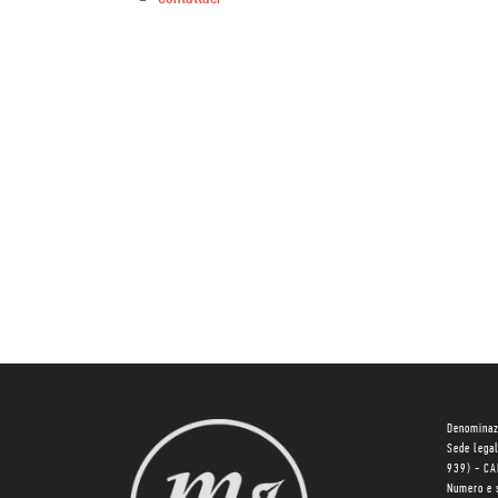
Denominaz
Sede lega
939) - C
Numero e 