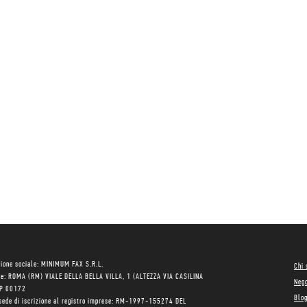
ione sociale: MINIMUM FAX S.R.L.
Chi
le: ROMA (RM) VIALE DELLA BELLA VILLA, 1 (ALTEZZA VIA CASILINA
Neg
AP 00172
Blo
sede di iscrizione al registro imprese: RM-1997-155274 DEL