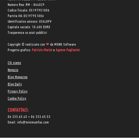
Numero Rea: RM - 864029
Codice fiscale: 05197951006
Partita IVA 05197951006
Identificativo univoco: USAL8PV
Capitale sociale: 10.400 EURO
Trasparenza su aiuti pubblici
Copyright © realizzato con
❤
da
MONK Software
Progetto grafico:
Patrizio Marini
e
Agnese Pagliarini
Chi siamo
Negozio
Blog Magazine
Blog Daily
Privacy Policy
Cookie Policy
CONTATTACI:
06 333.65.45
•
06 333.65.53
Email:
info@minimumfax.com