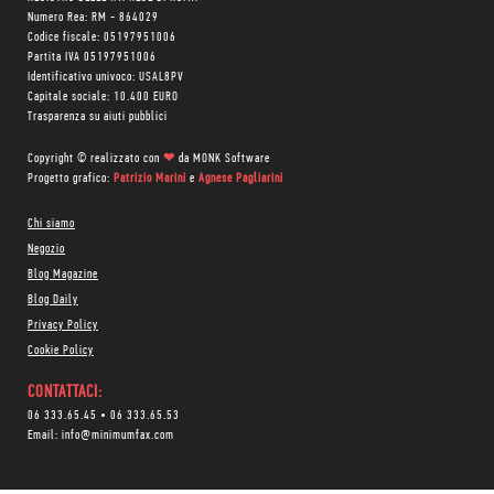
Numero Rea: RM - 864029
Codice fiscale: 05197951006
Partita IVA 05197951006
Identificativo univoco: USAL8PV
Capitale sociale: 10.400 EURO
Trasparenza su aiuti pubblici
Copyright © realizzato con
❤
da
MONK Software
Progetto grafico:
Patrizio Marini
e
Agnese Pagliarini
Chi siamo
Negozio
Blog Magazine
Blog Daily
Privacy Policy
Cookie Policy
CONTATTACI:
06 333.65.45
•
06 333.65.53
Email:
info@minimumfax.com