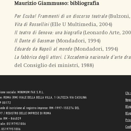
Maurizio Giammusso
: bibliografia
(Bulzoni,
Per Ecuba! Frammenti di un discorso teatrale
(Elle U Multimedia, 2004)
Vita di Rossellini
(Leonardo Arte, 200
Il teatro di Genova: una biografia
(Mondadori, 1994)
Il Dante di Gassman
(Mondadori, 1994)
Eduardo da Napoli al mondo
La fabbrica degli attori. L'Accademia nazionale d'arte dr
del Consiglio dei ministri, 1988)
ione sociale: MINIMUM FAX S.R.L.
Chi
le: ROMA (RM) VIALE DELLA BELLA VILLA, 1 (ALTEZZA VIA CASILINA
Neg
AP 00172
Blo
sede di iscrizione al registro imprese: RM-1997-155274 DEL
97 / REGISTRO DELLE IMPRESE DI ROMA
Blog
ea: RM - 864029
Priv
scale: 05197951006
Cook
VA 05197951006