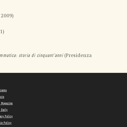
 2009)
1)
(Presidenza
ammatica: storia di cinquant'anni
 siamo
ozio
g Magazine
 Daily
acy Policy
ie Policy