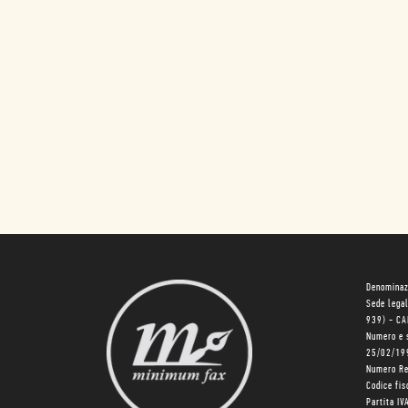
Denominaz
Sede lega
939) - C
Numero e 
25/02/19
Numero R
Codice fi
Partita I