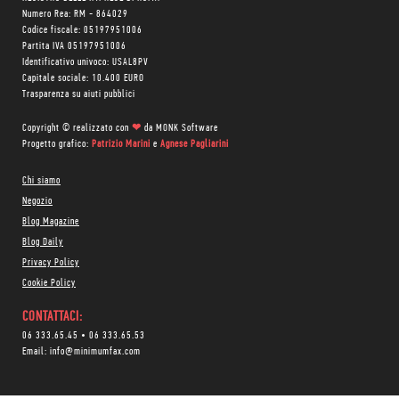
Numero Rea: RM - 864029
Codice fiscale: 05197951006
Partita IVA 05197951006
Identificativo univoco: USAL8PV
Capitale sociale: 10.400 EURO
Trasparenza su aiuti pubblici
Copyright © realizzato con
❤
da
MONK Software
Progetto grafico:
Patrizio Marini
e
Agnese Pagliarini
Chi siamo
Negozio
Blog Magazine
Blog Daily
Privacy Policy
Cookie Policy
CONTATTACI:
06 333.65.45
•
06 333.65.53
Email:
info@minimumfax.com