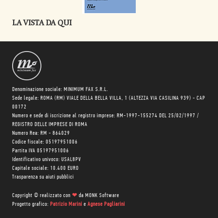
LA VISTA DA QUI
Denominazione sociale: MINIMUM FAX S.R.L.
Sede legale: ROMA (RM) VIALE DELLA BELLA VILLA, 1 (ALTEZZA VIA CASILINA 939) - CAP
00172
Numero e sede di iscrizione al registro imprese: RM-1997-155274 DEL 25/02/1997 /
REGISTRO DELLE IMPRESE DI ROMA
Numero Rea: RM - 864029
Codice fiscale: 05197951006
Partita IVA 05197951006
Identificativo univoco: USAL8PV
Capitale sociale: 10.400 EURO
Trasparenza su aiuti pubblici
Copyright © realizzato con
❤
da
MONK Software
Progetto grafico:
Patrizio Marini
e
Agnese Pagliarini