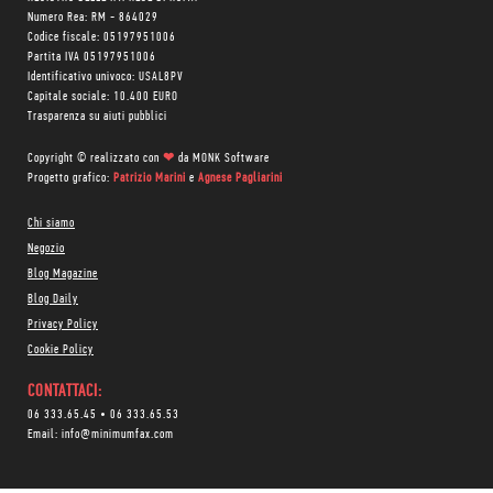
Numero Rea: RM - 864029
Codice fiscale: 05197951006
Partita IVA 05197951006
Identificativo univoco: USAL8PV
Capitale sociale: 10.400 EURO
Trasparenza su aiuti pubblici
Copyright © realizzato con
❤
da
MONK Software
Progetto grafico:
Patrizio Marini
e
Agnese Pagliarini
Chi siamo
Negozio
Blog Magazine
Blog Daily
Privacy Policy
Cookie Policy
CONTATTACI:
06 333.65.45
•
06 333.65.53
Email:
info@minimumfax.com