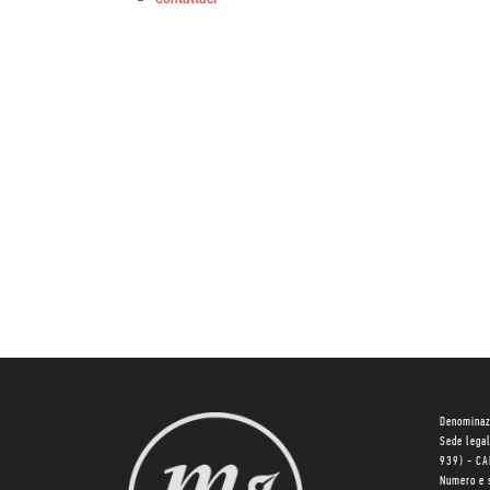
Denominaz
Sede lega
939) - C
Numero e 