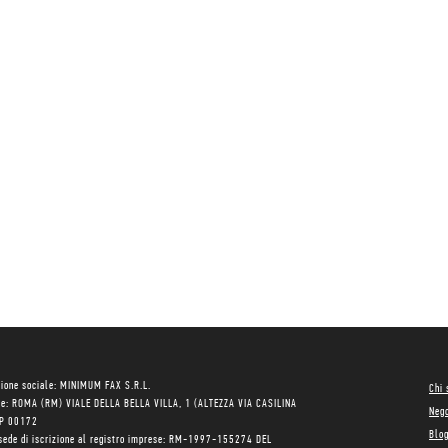
ione sociale: MINIMUM FAX S.R.L.
Chi
le: ROMA (RM) VIALE DELLA BELLA VILLA, 1 (ALTEZZA VIA CASILINA
Neg
AP 00172
Blo
sede di iscrizione al registro imprese: RM-1997-155274 DEL