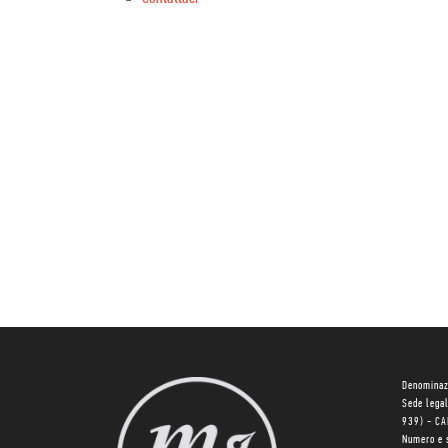
Denominaz
Sede lega
939) - C
Numero e 