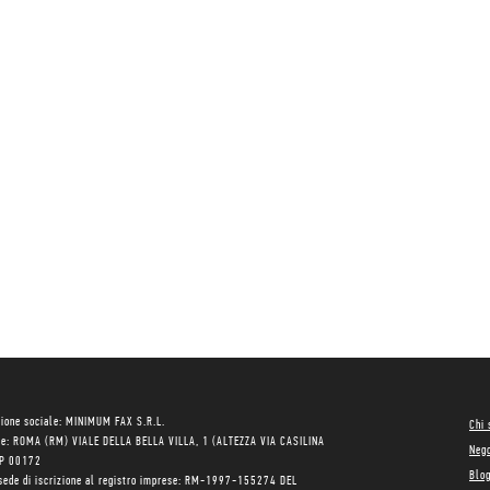
ione sociale: MINIMUM FAX S.R.L.
Chi
le: ROMA (RM) VIALE DELLA BELLA VILLA, 1 (ALTEZZA VIA CASILINA
Neg
AP 00172
Blo
sede di iscrizione al registro imprese: RM-1997-155274 DEL