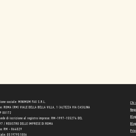
ione sociale: MINIMUM FAX S.R.L.
Chi
le: ROMA (RM) VIALE DELLA BELLA VILLA, 1 (ALTEZZA VIA CASILINA
Neg
AP 00172
Blo
sede di iscrizione al registro imprese: RM-1997-155274 DEL
97 / REGISTRO DELLE IMPRESE DI ROMA
Blog
ea: RM - 864029
Priv
scale: 05197951006