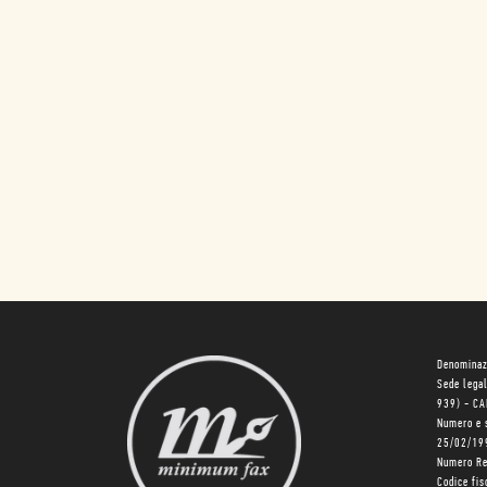
Denominaz
Sede lega
939) - C
Numero e 
25/02/19
Numero R
Codice fi