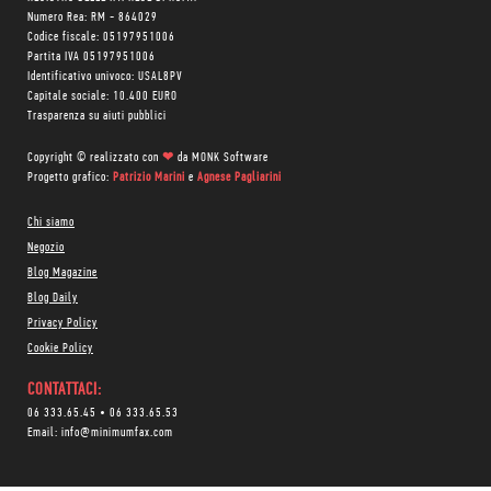
Numero Rea: RM - 864029
Codice fiscale: 05197951006
Partita IVA 05197951006
Identificativo univoco: USAL8PV
Capitale sociale: 10.400 EURO
Trasparenza su aiuti pubblici
Copyright © realizzato con
❤
da
MONK Software
Progetto grafico:
Patrizio Marini
e
Agnese Pagliarini
Chi siamo
Negozio
Blog Magazine
Blog Daily
Privacy Policy
Cookie Policy
CONTATTACI:
06 333.65.45
•
06 333.65.53
Email:
info@minimumfax.com