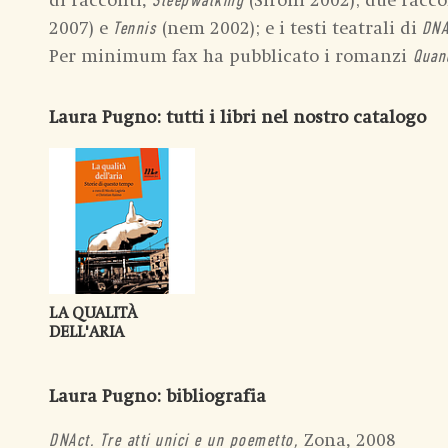
di racconti,
(Sironi 2002); due racco
Sleepwalking
2007) e
(nem 2002); e i testi teatrali di
Tennis
DNA
Per minimum fax ha pubblicato i romanzi
Quan
Laura Pugno
: tutti i libri nel nostro catalogo
LA QUALITÀ
DELL'ARIA
Laura Pugno
: bibliografia
Zona, 2008
DNAct. Tre atti unici e un poemetto,