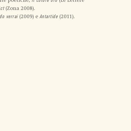
lte poetiche,
(Le Lettere
Il colore oro
(Zona 2008).
ct
(2009) e
(2011).
do verrai
Antartide