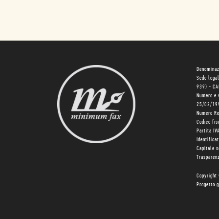
Denominaz
Sede lega
939) - C
Numero e 
25/02/19
Numero R
Codice fi
Partita I
Identifica
Capitale 
Trasparenz
Copyright
Progetto g