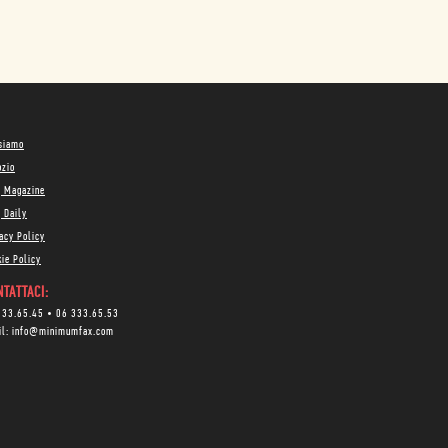
 siamo
ozio
g Magazine
 Daily
acy Policy
ie Policy
TATTACI:
333.65.45
•
06 333.65.53
il:
info@minimumfax.com