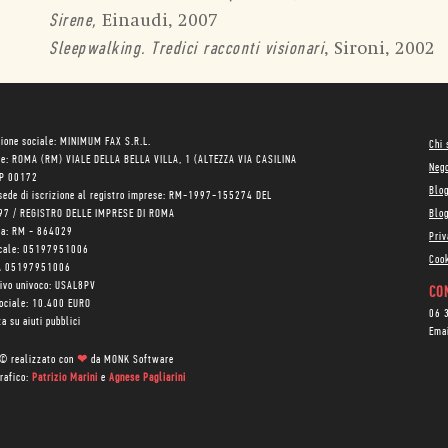
Einaudi, 2007
Sirene,
, Sironi, 2002
Sleepwalking. Tredici racconti visionari
ione sociale: MINIMUM FAX S.R.L.
Chi
le: ROMA (RM) VIALE DELLA BELLA VILLA, 1 (ALTEZZA VIA CASILINA
Neg
AP 00172
Blo
sede di iscrizione al registro imprese: RM-1997-155274 DEL
97 / REGISTRO DELLE IMPRESE DI ROMA
Blog
ea: RM - 864029
Priv
scale: 05197951006
Cook
VA 05197951006
tivo univoco: USAL8PV
CON
sociale: 10.400 EURO
06 
a su aiuti pubblici
Ema
 © realizzato con
❤
da
MONK Software
rafico:
Patrizio Marini
e
Agnese Pagliarini