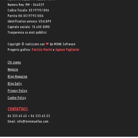
Numero Rea: RM - 864029
Codice fiscale: 05197951006
Partita IVA 05197951006
Identificativo univoco: USAL8PV
Capitale sociale: 10.400 EURO
Trasparenza su aiuti pubblici
Copyright © realizzato con
❤
da
MONK Software
Progetto grafico:
Patrizio Marini
e
Agnese Pagliarini
Chi siamo
Negozio
Blog Magazine
Blog Daily
Privacy Policy
Cookie Policy
CONTATTACI:
06 333.65.45
•
06 333.65.53
Email:
info@minimumfax.com