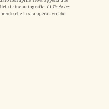
idato nell'aprile 1994, appena due
diritti cinematografici di
Via da Las
scimento che la sua opera avrebbe