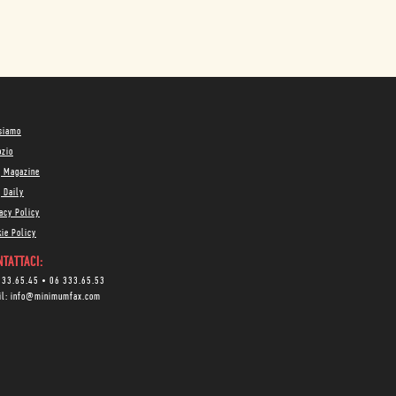
 siamo
ozio
g Magazine
 Daily
acy Policy
ie Policy
TATTACI:
333.65.45
•
06 333.65.53
il:
info@minimumfax.com