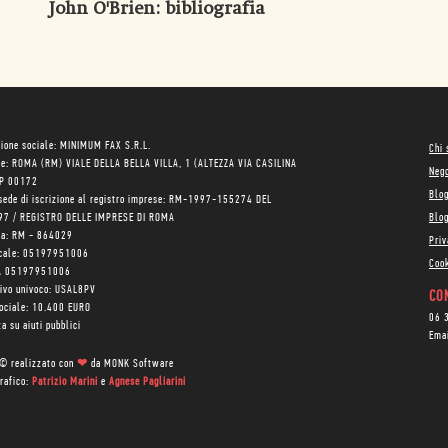
John O'Brien
: bibliografia
ione sociale: MINIMUM FAX S.R.L.
Chi
le: ROMA (RM) VIALE DELLA BELLA VILLA, 1 (ALTEZZA VIA CASILINA
Neg
AP 00172
Blo
sede di iscrizione al registro imprese: RM-1997-155274 DEL
97 / REGISTRO DELLE IMPRESE DI ROMA
Blog
ea: RM - 864029
Priv
scale: 05197951006
Cook
VA 05197951006
tivo univoco: USAL8PV
CON
sociale: 10.400 EURO
06 
a su aiuti pubblici
Ema
 © realizzato con
❤
da
MONK Software
rafico:
Patrizio Marini
e
Agnese Pagliarini