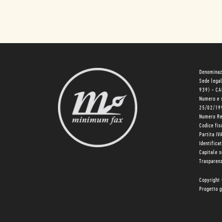
Denominaz
Sede lega
939) - C
Numero e 
25/02/19
Numero R
Codice fi
Partita I
Identifica
Capitale 
Trasparenz
Copyright
Progetto g