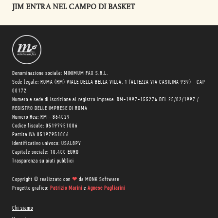
JIM ENTRA NEL CAMPO DI BASKET
Denominazione sociale: MINIMUM FAX S.R.L.
Sede legale: ROMA (RM) VIALE DELLA BELLA VILLA, 1 (ALTEZZA VIA CASILINA 939) - CAP
00172
Numero e sede di iscrizione al registro imprese: RM-1997-155274 DEL 25/02/1997 /
REGISTRO DELLE IMPRESE DI ROMA
Numero Rea: RM - 864029
Codice fiscale: 05197951006
Partita IVA 05197951006
Identificativo univoco: USAL8PV
Capitale sociale: 10.400 EURO
Trasparenza su aiuti pubblici
Copyright © realizzato con
❤
da
MONK Software
Progetto grafico:
Patrizio Marini
e
Agnese Pagliarini
Chi siamo