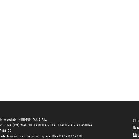
ione sociale: MINIMUM FAX S.R.L.
Chi
le: ROMA (RM) VIALE DELLA BELLA VILLA, 1 (ALTEZZA VIA CASILINA
Neg
AP 00172
Blo
sede di iscrizione al registro imprese: RM-1997-155274 DEL