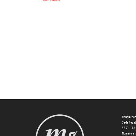
Denominaz
Sede lega
939) - C
Numero e 