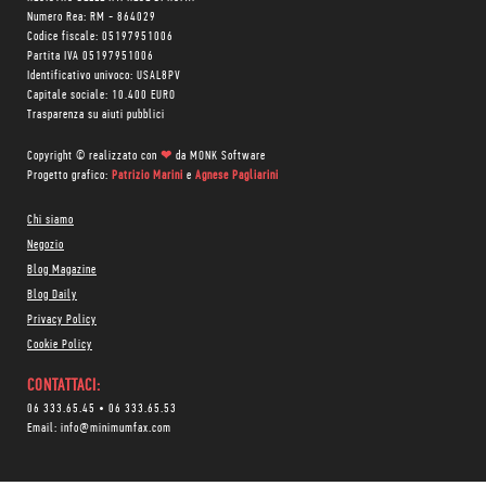
Numero Rea: RM - 864029
Codice fiscale: 05197951006
Partita IVA 05197951006
Identificativo univoco: USAL8PV
Capitale sociale: 10.400 EURO
Trasparenza su aiuti pubblici
Copyright © realizzato con
❤
da
MONK Software
Progetto grafico:
Patrizio Marini
e
Agnese Pagliarini
Chi siamo
Negozio
Blog Magazine
Blog Daily
Privacy Policy
Cookie Policy
CONTATTACI:
06 333.65.45
•
06 333.65.53
Email:
info@minimumfax.com