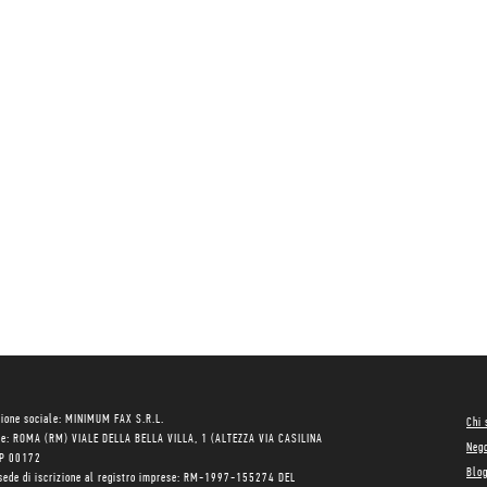
ione sociale: MINIMUM FAX S.R.L.
Chi
le: ROMA (RM) VIALE DELLA BELLA VILLA, 1 (ALTEZZA VIA CASILINA
Neg
AP 00172
Blo
sede di iscrizione al registro imprese: RM-1997-155274 DEL