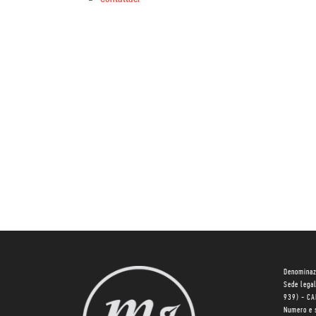
Denominaz
Sede lega
939) - C
Numero e 