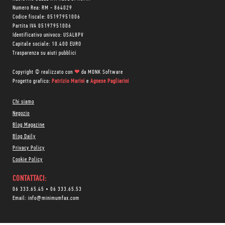
Numero Rea: RM - 864029
Codice fiscale: 05197951006
Partita IVA 05197951006
Identificativo univoco: USAL8PV
Capitale sociale: 10.400 EURO
Trasparenza su aiuti pubblici
Copyright © realizzato con
❤
da
MONK Software
Progetto grafico:
Patrizio Marini
e
Agnese Pagliarini
Chi siamo
Negozio
Blog Magazine
Blog Daily
Privacy Policy
Cookie Policy
CONTATTACI:
06 333.65.45
•
06 333.65.53
Email:
info@minimumfax.com