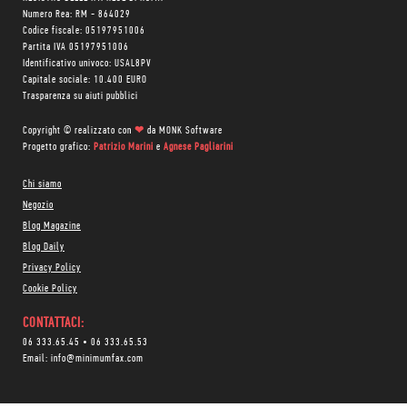
Numero Rea: RM - 864029
Codice fiscale: 05197951006
Partita IVA 05197951006
Identificativo univoco: USAL8PV
Capitale sociale: 10.400 EURO
Trasparenza su aiuti pubblici
Copyright © realizzato con
❤
da
MONK Software
Progetto grafico:
Patrizio Marini
e
Agnese Pagliarini
Chi siamo
Negozio
Blog Magazine
Blog Daily
Privacy Policy
Cookie Policy
CONTATTACI:
06 333.65.45
•
06 333.65.53
Email:
info@minimumfax.com