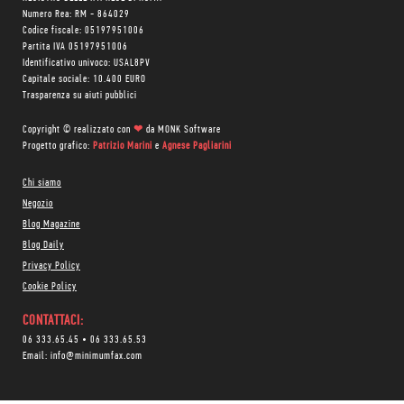
Numero Rea: RM - 864029
Codice fiscale: 05197951006
Partita IVA 05197951006
Identificativo univoco: USAL8PV
Capitale sociale: 10.400 EURO
Trasparenza su aiuti pubblici
Copyright © realizzato con
❤
da
MONK Software
Progetto grafico:
Patrizio Marini
e
Agnese Pagliarini
Chi siamo
Negozio
Blog Magazine
Blog Daily
Privacy Policy
Cookie Policy
CONTATTACI:
06 333.65.45
•
06 333.65.53
Email:
info@minimumfax.com