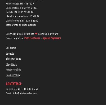
Numero Rea: RM - 864029
Codice fiscale: 05197951006
Partita IVA 05197951006
Identificativo univoco: USAL8PV
Capitale sociale: 10.400 EURO
Trasparenza su aiuti pubblici
Copyright © realizzato con
❤
da
MONK Software
Progetto grafico:
Patrizio Marini
e
Agnese Pagliarini
Chi siamo
Negozio
Blog Magazine
Blog Daily
Privacy Policy
Cookie Policy
CONTATTACI:
06 333.65.45
•
06 333.65.53
Email:
info@minimumfax.com