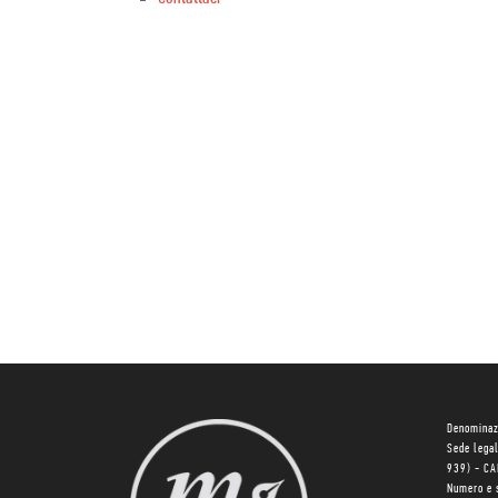
Denominaz
Sede lega
939) - C
Numero e 