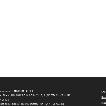
ione sociale: MINIMUM FAX S.R.L.
Chi
le: ROMA (RM) VIALE DELLA BELLA VILLA, 1 (ALTEZZA VIA CASILINA
Neg
AP 00172
Blo
sede di iscrizione al registro imprese: RM-1997-155274 DEL