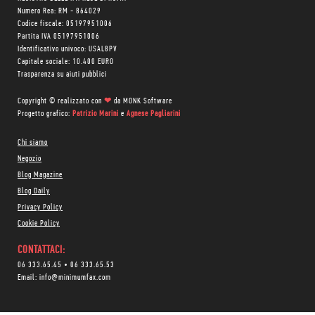
Numero Rea: RM - 864029
Codice fiscale: 05197951006
Partita IVA 05197951006
Identificativo univoco: USAL8PV
Capitale sociale: 10.400 EURO
Trasparenza su aiuti pubblici
Copyright © realizzato con
❤
da
MONK Software
Progetto grafico:
Patrizio Marini
e
Agnese Pagliarini
Chi siamo
Negozio
Blog Magazine
Blog Daily
Privacy Policy
Cookie Policy
CONTATTACI:
06 333.65.45
•
06 333.65.53
Email:
info@minimumfax.com