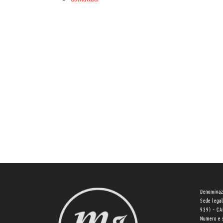
Denominaz
Sede lega
939) - C
Numero e 