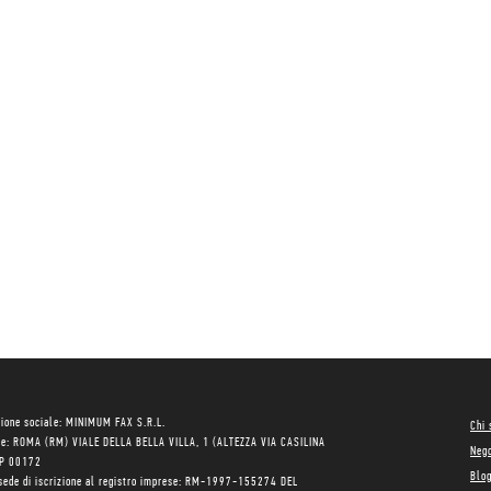
ione sociale: MINIMUM FAX S.R.L.
Chi
le: ROMA (RM) VIALE DELLA BELLA VILLA, 1 (ALTEZZA VIA CASILINA
Neg
AP 00172
Blo
sede di iscrizione al registro imprese: RM-1997-155274 DEL