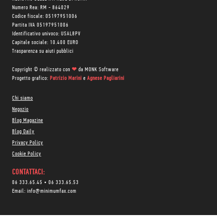
Numero Rea: RM - 864029
Codice fiscale: 05197951006
Partita IVA 05197951006
Identificativo univoco: USAL8PV
Capitale sociale: 10.400 EURO
Trasparenza su aiuti pubblici
Copyright © realizzato con
❤
da
MONK Software
Progetto grafico:
Patrizio Marini
e
Agnese Pagliarini
Chi siamo
Negozio
Blog Magazine
Blog Daily
Privacy Policy
Cookie Policy
CONTATTACI:
06 333.65.45
•
06 333.65.53
Email:
info@minimumfax.com