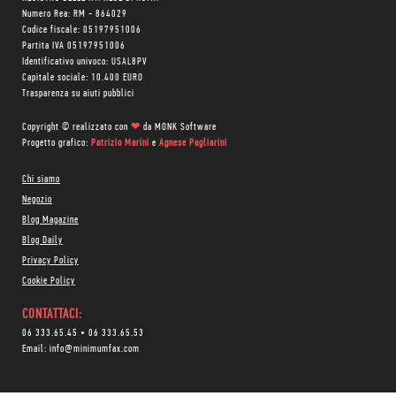
Numero Rea: RM - 864029
Codice fiscale: 05197951006
Partita IVA 05197951006
Identificativo univoco: USAL8PV
Capitale sociale: 10.400 EURO
Trasparenza su aiuti pubblici
Copyright © realizzato con
❤
da
MONK Software
Progetto grafico:
Patrizio Marini
e
Agnese Pagliarini
Chi siamo
Negozio
Blog Magazine
Blog Daily
Privacy Policy
Cookie Policy
CONTATTACI:
06 333.65.45
•
06 333.65.53
Email:
info@minimumfax.com