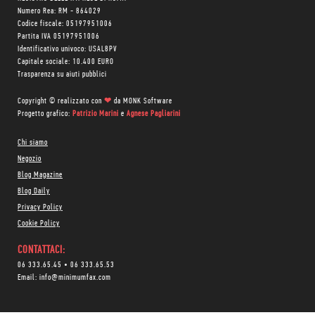
Numero Rea: RM - 864029
Codice fiscale: 05197951006
Partita IVA 05197951006
Identificativo univoco: USAL8PV
Capitale sociale: 10.400 EURO
Trasparenza su aiuti pubblici
Copyright © realizzato con
❤
da
MONK Software
Progetto grafico:
Patrizio Marini
e
Agnese Pagliarini
Chi siamo
Negozio
Blog Magazine
Blog Daily
Privacy Policy
Cookie Policy
CONTATTACI:
06 333.65.45
•
06 333.65.53
Email:
info@minimumfax.com