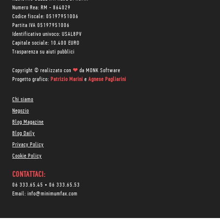
Numero Rea: RM - 864029
Codice fiscale: 05197951006
Partita IVA 05197951006
Identificativo univoco: USAL8PV
Capitale sociale: 10.400 EURO
Trasparenza su aiuti pubblici
Copyright © realizzato con
❤
da
MONK Software
Progetto grafico:
Patrizio Marini
e
Agnese Pagliarini
Chi siamo
Negozio
Blog Magazine
Blog Daily
Privacy Policy
Cookie Policy
CONTATTACI:
06 333.65.45
•
06 333.65.53
Email:
info@minimumfax.com