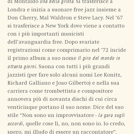
di Montaldo
. Si trasferisce a
Una bella grinta
Londra e inizia a suonare free jazz insieme a
Don Cherry, Mal Waldron e Steve Lacy. Nel ’67
si trasferisce a New York dove viene a contatto
con i più importanti musicisti
dell’avanguardia free. Dopo svariate
registrazioni come comprimario nel ’72 incide
il primo album a suo nome
Il giro del mondo in
. Suona con tutti i più grandi
ottanta giorni
jazzisti (per fare solo alcuni nomi Lee Konitz,
Richard Galliano e Joao Gilberto) e nella sua
carriera come trombettista e compositore
annovera più di novanta dischi di cui circa
venticinque portano il suo nome. Dice del suo
stile “Non sono un improvvisatore -
la gara sugli
, quelle cose lì, no, non sono io. Io credo,
accordi
spero, mi illudo di essere un raccontatore”.