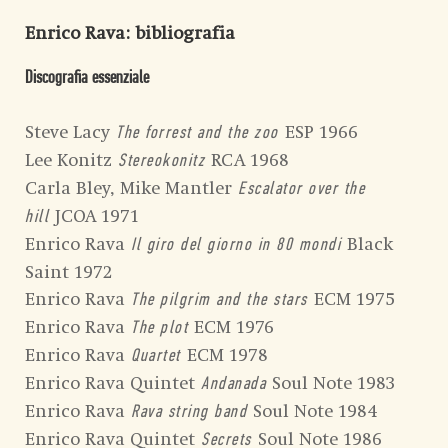
Enrico Rava
: bibliografia
Discografia essenziale
Steve Lacy
ESP 1966
The forrest and the zoo
Lee Konitz
RCA 1968
Stereokonitz
Carla Bley, Mike Mantler
Escalator over the
JCOA 1971
hill
Enrico Rava
Black
Il giro del giorno in 80 mondi
Saint 1972
Enrico Rava
ECM 1975
The pilgrim and the stars
Enrico Rava
ECM 1976
The plot
Enrico Rava
ECM 1978
Quartet
Enrico Rava Quintet
Soul Note 1983
Andanada
Enrico Rava
Soul Note 1984
Rava string band
Enrico Rava Quintet
Soul Note 1986
Secrets