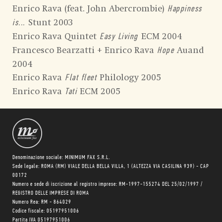
Enrico Rava (feat. John Abercrombie)
Happiness
Stunt 2003
is...
Enrico Rava Quintet
ECM 2004
Easy Living
Francesco Bearzatti + Enrico Rava
Auand
Hope
2004
Enrico Rava
Philology 2005
Flat fleet
Enrico Rava
ECM 2005
Tati
Denominazione sociale: MINIMUM FAX S.R.L.
Sede legale: ROMA (RM) VIALE DELLA BELLA VILLA, 1 (ALTEZZA VIA CASILINA 939) - CAP
00172
Numero e sede di iscrizione al registro imprese: RM-1997-155274 DEL 25/02/1997 /
REGISTRO DELLE IMPRESE DI ROMA
Numero Rea: RM - 864029
Codice fiscale: 05197951006
Partita IVA 05197951006