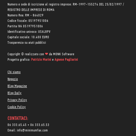
Numero e sede di iscrizione al registro imprese: RM-1997-155274 DEL 25/02/1997 /
REGISTRO DELLE IMPRESE DI ROMA
Numero Rea: RM - 864029
Codice fiscale: 05197951006
Partita IVA 05197951006
Identificativo univoco: USAL8PV
Capitale sociale: 10.400 EURO
Trasparenza su aiuti pubblici
Copyright © realizzato con
❤
da
MONK Software
Progetto grafico:
Patrizio Marini
e
Agnese Pagliarini
Chi siamo
Negozio
Blog Magazine
Blog Daily
Privacy Policy
Cookie Policy
CONTATTACI:
06 333.65.45
•
06 333.65.53
Email:
info@minimumfax.com