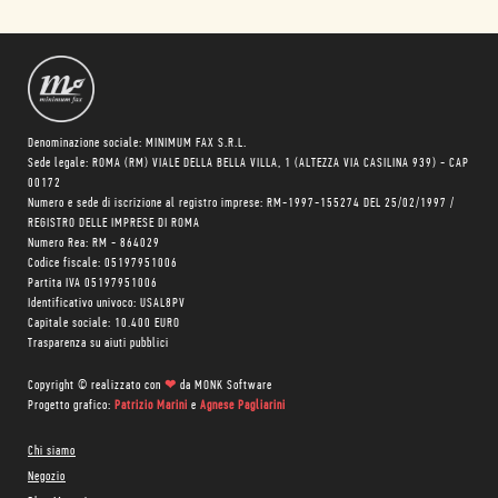
Denominazione sociale: MINIMUM FAX S.R.L.
Sede legale: ROMA (RM) VIALE DELLA BELLA VILLA, 1 (ALTEZZA VIA CASILINA 939) - CAP
00172
Numero e sede di iscrizione al registro imprese: RM-1997-155274 DEL 25/02/1997 /
REGISTRO DELLE IMPRESE DI ROMA
Numero Rea: RM - 864029
Codice fiscale: 05197951006
Partita IVA 05197951006
Identificativo univoco: USAL8PV
Capitale sociale: 10.400 EURO
Trasparenza su aiuti pubblici
Copyright © realizzato con
❤
da
MONK Software
Progetto grafico:
Patrizio Marini
e
Agnese Pagliarini
Chi siamo
Negozio