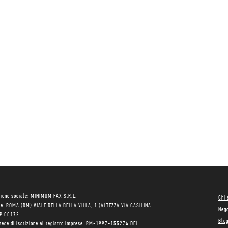
ione sociale: MINIMUM FAX S.R.L.
Chi
le: ROMA (RM) VIALE DELLA BELLA VILLA, 1 (ALTEZZA VIA CASILINA
Neg
AP 00172
Blo
sede di iscrizione al registro imprese: RM-1997-155274 DEL