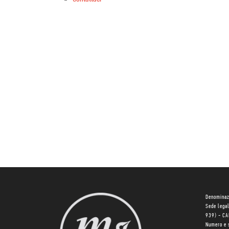
Denominaz
Sede lega
939) - C
Numero e 