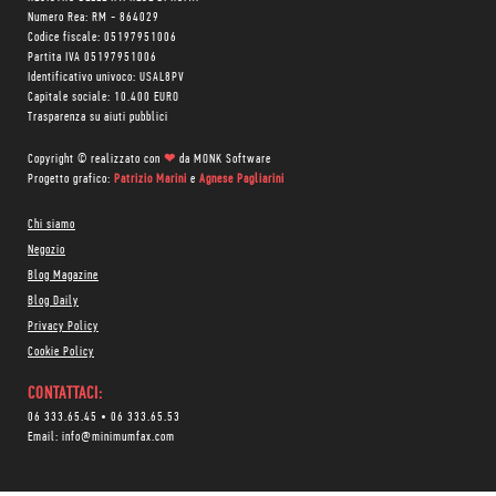
Numero Rea: RM - 864029
Codice fiscale: 05197951006
Partita IVA 05197951006
Identificativo univoco: USAL8PV
Capitale sociale: 10.400 EURO
Trasparenza su aiuti pubblici
Copyright © realizzato con
❤
da
MONK Software
Progetto grafico:
Patrizio Marini
e
Agnese Pagliarini
Chi siamo
Negozio
Blog Magazine
Blog Daily
Privacy Policy
Cookie Policy
CONTATTACI:
06 333.65.45
•
06 333.65.53
Email:
info@minimumfax.com