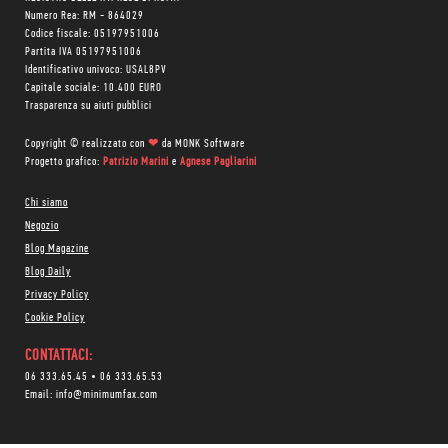
Numero Rea: RM - 864029
Codice fiscale: 05197951006
Partita IVA 05197951006
Identificativo univoco: USAL8PV
Capitale sociale: 10.400 EURO
Trasparenza su aiuti pubblici
Copyright © realizzato con
❤
da
MONK Software
Progetto grafico:
Patrizio Marini
e
Agnese Pagliarini
Chi siamo
Negozio
Blog Magazine
Blog Daily
Privacy Policy
Cookie Policy
CONTATTACI:
06 333.65.45
•
06 333.65.53
Email:
info@minimumfax.com