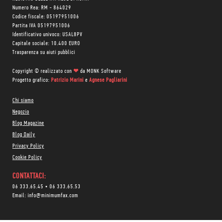
Numero Rea: RM - 864029
Codice fiscale: 05197951006
Partita IVA 05197951006
Identificativo univoco: USAL8PV
Capitale sociale: 10.400 EURO
Trasparenza su aiuti pubblici
Copyright © realizzato con
❤
da
MONK Software
Progetto grafico:
Patrizio Marini
e
Agnese Pagliarini
Chi siamo
Negozio
Blog Magazine
Blog Daily
Privacy Policy
Cookie Policy
CONTATTACI:
06 333.65.45
•
06 333.65.53
Email:
info@minimumfax.com