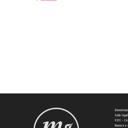
Denominaz
Sede lega
939) - C
Numero e 