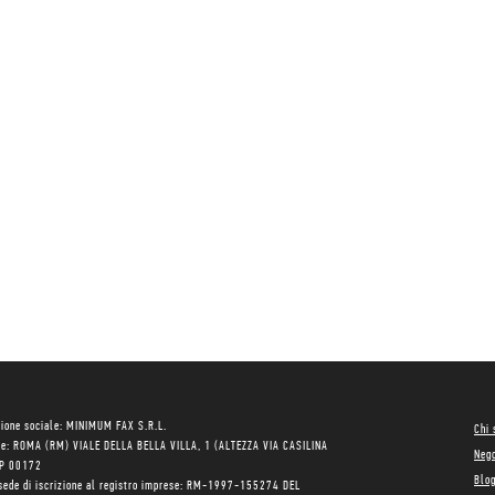
ione sociale: MINIMUM FAX S.R.L.
Chi
le: ROMA (RM) VIALE DELLA BELLA VILLA, 1 (ALTEZZA VIA CASILINA
Neg
AP 00172
Blo
sede di iscrizione al registro imprese: RM-1997-155274 DEL