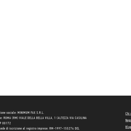
ione sociale: MINIMUM FAX S.R.L.
Chi
le: ROMA (RM) VIALE DELLA BELLA VILLA, 1 (ALTEZZA VIA CASILINA
Neg
AP 00172
Blo
sede di iscrizione al registro imprese: RM-1997-155274 DEL