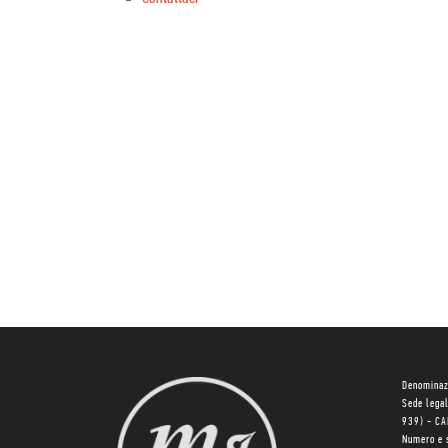
Denominaz
Sede lega
939) - C
Numero e 