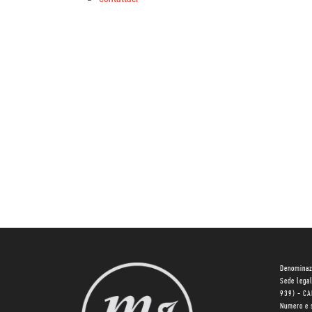
Denominaz
Sede lega
939) - C
Numero e 