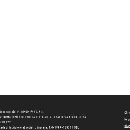
ione sociale: MINIMUM FAX S.R.L.
Chi
le: ROMA (RM) VIALE DELLA BELLA VILLA, 1 (ALTEZZA VIA CASILINA
Neg
AP 00172
Blo
sede di iscrizione al registro imprese: RM-1997-155274 DEL