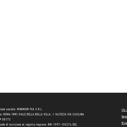
ione sociale: MINIMUM FAX S.R.L.
Chi
le: ROMA (RM) VIALE DELLA BELLA VILLA, 1 (ALTEZZA VIA CASILINA
Neg
AP 00172
Blo
sede di iscrizione al registro imprese: RM-1997-155274 DEL