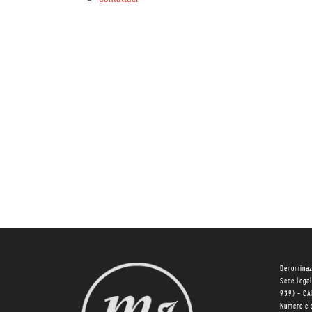
Denominaz
Sede lega
939) - C
Numero e 