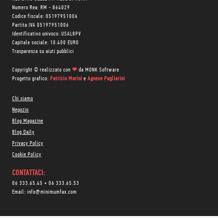
Numero Rea: RM - 864029
Codice fiscale: 05197951006
Partita IVA 05197951006
Identificativo univoco: USAL8PV
Capitale sociale: 10.400 EURO
Trasparenza su aiuti pubblici
Copyright © realizzato con
❤
da
MONK Software
Progetto grafico:
Patrizio Marini
e
Agnese Pagliarini
Chi siamo
Negozio
Blog Magazine
Blog Daily
Privacy Policy
Cookie Policy
CONTATTACI:
06 333.65.45
•
06 333.65.53
Email:
info@minimumfax.com