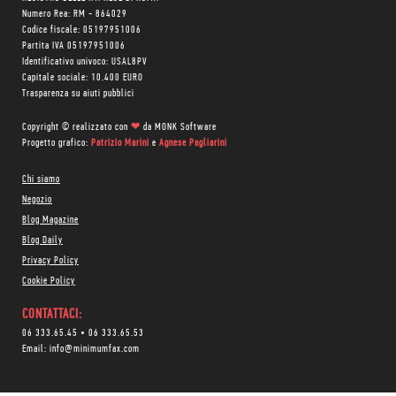
Numero Rea: RM - 864029
Codice fiscale: 05197951006
Partita IVA 05197951006
Identificativo univoco: USAL8PV
Capitale sociale: 10.400 EURO
Trasparenza su aiuti pubblici
Copyright © realizzato con
❤
da
MONK Software
Progetto grafico:
Patrizio Marini
e
Agnese Pagliarini
Chi siamo
Negozio
Blog Magazine
Blog Daily
Privacy Policy
Cookie Policy
CONTATTACI:
06 333.65.45
•
06 333.65.53
Email:
info@minimumfax.com