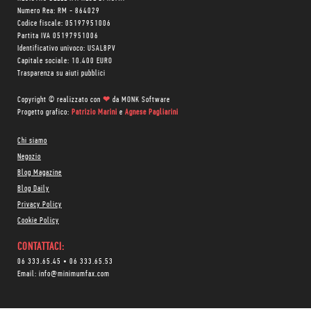
Numero Rea: RM - 864029
Codice fiscale: 05197951006
Partita IVA 05197951006
Identificativo univoco: USAL8PV
Capitale sociale: 10.400 EURO
Trasparenza su aiuti pubblici
Copyright © realizzato con
❤
da
MONK Software
Progetto grafico:
Patrizio Marini
e
Agnese Pagliarini
Chi siamo
Negozio
Blog Magazine
Blog Daily
Privacy Policy
Cookie Policy
CONTATTACI:
06 333.65.45
•
06 333.65.53
Email:
info@minimumfax.com