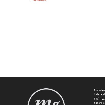
Denominaz
Sede lega
939) - C
Numero e 