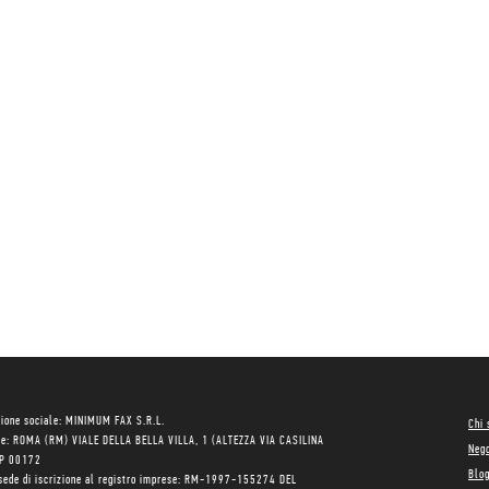
ione sociale: MINIMUM FAX S.R.L.
Chi
le: ROMA (RM) VIALE DELLA BELLA VILLA, 1 (ALTEZZA VIA CASILINA
Neg
AP 00172
Blo
sede di iscrizione al registro imprese: RM-1997-155274 DEL