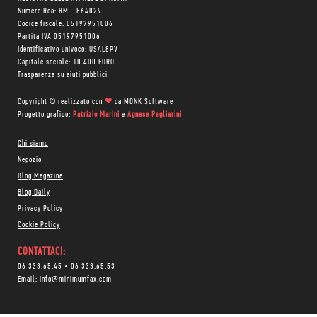
Numero Rea: RM - 864029
Codice fiscale: 05197951006
Partita IVA 05197951006
Identificativo univoco: USAL8PV
Capitale sociale: 10.400 EURO
Trasparenza su aiuti pubblici
Copyright © realizzato con
❤
da
MONK Software
Progetto grafico:
Patrizio Marini
e
Agnese Pagliarini
Chi siamo
Negozio
Blog Magazine
Blog Daily
Privacy Policy
Cookie Policy
CONTATTACI:
06 333.65.45
•
06 333.65.53
Email:
info@minimumfax.com