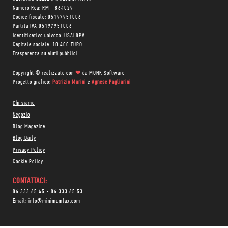
Numero Rea: RM - 864029
Codice fiscale: 05197951006
Partita IVA 05197951006
Identificativo univoco: USAL8PV
Capitale sociale: 10.400 EURO
Trasparenza su aiuti pubblici
Copyright © realizzato con
❤
da
MONK Software
Progetto grafico:
Patrizio Marini
e
Agnese Pagliarini
Chi siamo
Negozio
Blog Magazine
Blog Daily
Privacy Policy
Cookie Policy
CONTATTACI:
06 333.65.45
•
06 333.65.53
Email:
info@minimumfax.com