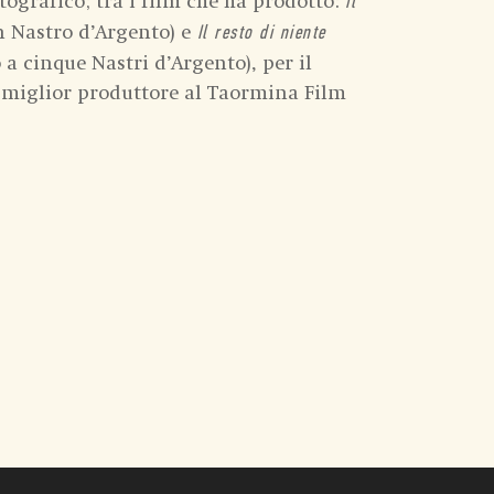
ografico; tra i film che ha prodotto:
Il
n Nastro d’Argento) e
Il resto di niente
 a cinque Nastri d’Argento), per il
e miglior produttore al Taormina Film