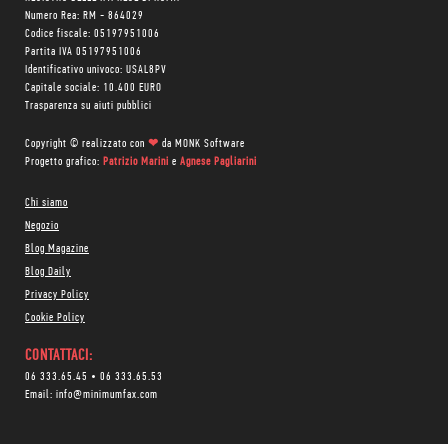
Numero Rea: RM - 864029
Codice fiscale: 05197951006
Partita IVA 05197951006
Identificativo univoco: USAL8PV
Capitale sociale: 10.400 EURO
Trasparenza su aiuti pubblici
Copyright © realizzato con
❤
da
MONK Software
Progetto grafico:
Patrizio Marini
e
Agnese Pagliarini
Chi siamo
Negozio
Blog Magazine
Blog Daily
Privacy Policy
Cookie Policy
CONTATTACI:
06 333.65.45
•
06 333.65.53
Email:
info@minimumfax.com