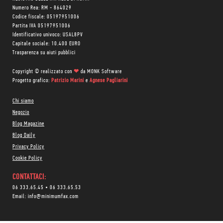
Numero Rea: RM - 864029
Codice fiscale: 05197951006
Partita IVA 05197951006
Identificativo univoco: USAL8PV
Capitale sociale: 10.400 EURO
Trasparenza su aiuti pubblici
Copyright © realizzato con
❤
da
MONK Software
Progetto grafico:
Patrizio Marini
e
Agnese Pagliarini
Chi siamo
Negozio
Blog Magazine
Blog Daily
Privacy Policy
Cookie Policy
CONTATTACI:
06 333.65.45
•
06 333.65.53
Email:
info@minimumfax.com