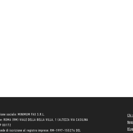
ione sociale: MINIMUM FAX S.R.L.
Chi
le: ROMA (RM) VIALE DELLA BELLA VILLA, 1 (ALTEZZA VIA CASILINA
Neg
AP 00172
Blo
sede di iscrizione al registro imprese: RM-1997-155274 DEL