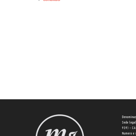
Denominaz
Sede lega
939) - C
Numero e 